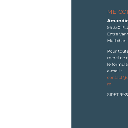
ME CO
Amandin
56 330 P
Entre Vann
Morbihan
Pour tout
merci de 
le formula
e-mail :
contact@a
m
SIRET 992