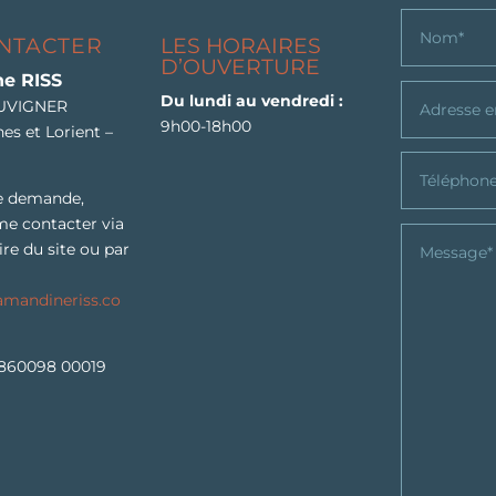
NTACTER
LES HORAIRES
D’OUVERTURE
e RISS
Du lundi au
vendredi :
LUVIGNER
9h00-18h00
es et Lorient –
e demande,
me contacter via
ire du site ou par
mandineriss.co
860098 00019